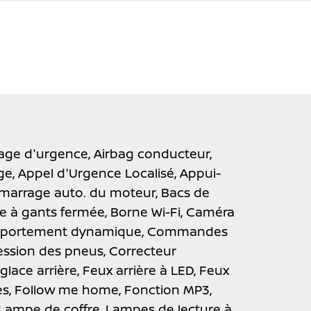
nage d'urgence,
Airbag conducteur,
ge,
Appel d'Urgence Localisé,
Appui-
émarrage auto. du moteur,
Bacs de
te à gants fermée,
Borne Wi-Fi,
Caméra
ortement dynamique,
Commandes
ression des pneus,
Correcteur
glace arrière,
Feux arrière à LED,
Feux
es,
Follow me home,
Fonction MP3,
Lampe de coffre,
Lampes de lecture à