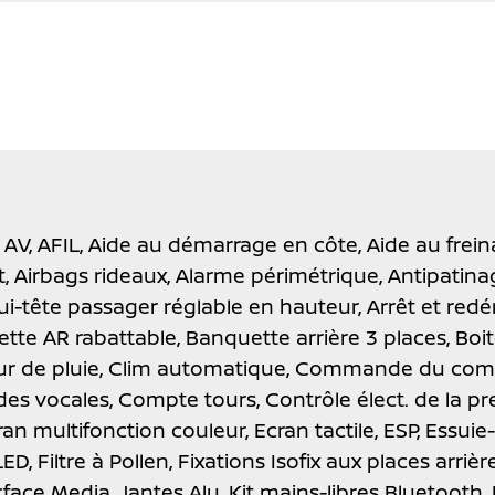
 AV,
AFIL,
Aide au démarrage en côte,
Aide au frei
t,
Airbags rideaux,
Alarme périmétrique,
Antipatina
i-tête passager réglable en hauteur,
Arrêt et red
tte AR rabattable,
Banquette arrière 3 places,
Boi
r de pluie,
Clim automatique,
Commande du comp
s vocales,
Compte tours,
Contrôle élect. de la p
ran multifonction couleur,
Ecran tactile,
ESP,
Essuie-
LED,
Filtre à Pollen,
Fixations Isofix aux places arrièr
rface Media,
Jantes Alu,
Kit mains-libres Bluetooth,