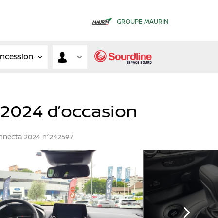
GROUPE MAURIN
oncession
 2024 d’occasion
onnecta 2024 n°242597