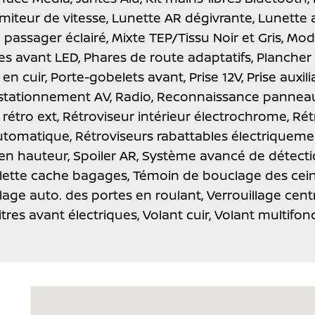
imiteur de vitesse,
Lunette AR dégivrante,
Lunette a
e passager éclairé,
Mixte TEP/Tissu Noir et Gris,
Mod
es avant LED,
Phares de route adaptatifs,
Plancher 
en cuir,
Porte-gobelets avant,
Prise 12V,
Prise auxil
stationnement AV,
Radio,
Reconnaissance panneaux
rétro ext,
Rétroviseur intérieur électrochrome,
Rét
automatique,
Rétroviseurs rabattables électriqueme
 en hauteur,
Spoiler AR,
Système avancé de détecti
lette cache bagages,
Témoin de bouclage des cein
llage auto. des portes en roulant,
Verrouillage cent
itres avant électriques,
Volant cuir,
Volant multifon