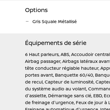
Options
Gris Squale Métallisé
Équipements de série
6 Haut parleurs,
ABS,
Accoudoir central
Airbag passager,
Airbags latéraux avan
tête conducteur réglable hauteur,
Appu
portes avant,
Banquette 60/40,
Banque
de recul,
Capteur de luminosité,
Capteu
du système audio au volant,
Commande
d'assiette,
Démarrage sans clé,
EBD,
Ec
de freinage d'urgence,
Feux de jour à 
Freinage automatique d'urgence,
Inte