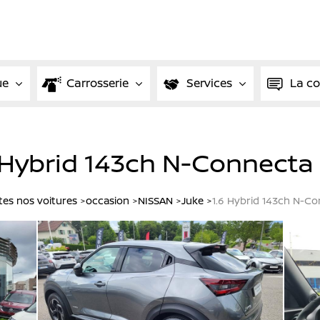
ue
Carrosserie
Services
La c
 Hybrid 143ch N-Connecta
tes nos voitures
occasion
NISSAN
Juke
1.6 Hybrid 143ch N-C