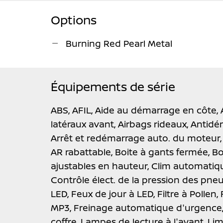
Options
Burning Red Pearl Metal
Équipements de série
ABS,
AFIL,
Aide au démarrage en côte,
latéraux avant,
Airbags rideaux,
Antidé
Arrêt et redémarrage auto. du moteur
AR rabattable,
Boite à gants fermée,
Bo
ajustables en hauteur,
Clim automatiq
Contrôle élect. de la pression des pne
LED,
Feux de jour à LED,
Filtre à Pollen,
MP3,
Freinage automatique d'urgence
coffre,
Lampes de lecture à l'avant,
Lim