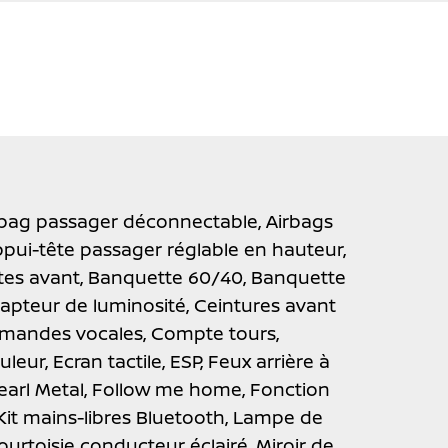
rbag passager déconnectable,
Airbags
pui-tête passager réglable en hauteur,
tes avant,
Banquette 60/40,
Banquette
apteur de luminosité,
Ceintures avant
andes vocales,
Compte tours,
uleur,
Ecran tactile,
ESP,
Feux arrière à
arl Metal,
Follow me home,
Fonction
Kit mains-libres Bluetooth,
Lampe de
courtoisie conducteur éclairé,
Miroir de