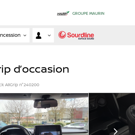
GROUPE MAURIN
oncession
rip d’occasion
ck AllGrip n°240200