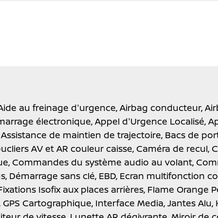
Aide au freinage d'urgence,
Airbag conducteur,
Ai
marrage électronique,
Appel d'Urgence Localisé,
Ap
,
Assistance de maintien de trajectoire,
Bacs de por
ucliers AV et AR couleur caisse,
Caméra de recul,
C
ue,
Commandes du système audio au volant,
Comm
us,
Démarrage sans clé,
EBD,
Ecran multifonction co
Fixations Isofix aux places arrières,
Flame Orange Pe
,
GPS Cartographique,
Interface Media,
Jantes Alu,
iteur de vitesse,
Lunette AR dégivrante,
Miroir de 